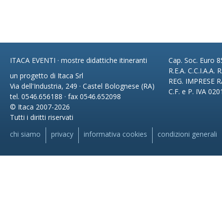
ITACA EVENTI · mostre didattiche itineranti
Cap. Soc. Euro 85
R.E.A. C.C.I.A.A.
un progetto di Itaca Srl
REG. IMPRESE R
Via dell'Industria, 249 · Castel Bolognese (RA)
C.F. e P. IVA 02
tel. 0546.656188 · fax 0546.652098
© Itaca 2007-2026
Tutti i diritti riservati
chi siamo
privacy
informativa cookies
condizioni generali