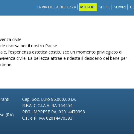
LA VIA DELLA BELLEZZA
MOSTRE
STORIE
SERVIZI
B
venza civile
e risorsa per il nostro Paese.
iale, l’esperienza estetica costituisce un momento privilegiato di
vivenza civile. La bellezza attrae e ridesta il desiderio del bene per
rtiene.
ranti
Cap. Soc. Euro 85.000,00 i.v.
R.E.A. C.C.I.A.A. RA 164454
REG. IMPRESE RA: 02014470393
ese (RA)
C.F. e P. IVA 02014470393