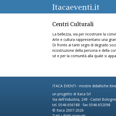
Centri Culturali
La bellezza, via per ricostruire la convi
Arte e cultura rappresentano una grand
Di fronte ai tanti segni di degrado soc
ricostruzione della persona e della con
sé e per la comunità alla quale si appa
ITACA EVENTI · mostre didattiche itine
un progetto di Itaca Srl
Via dell'Industria, 249 · Castel Bologn
tel. 0546.656188 · fax 0546.652098
© Itaca 2007-2026
Tutti i diritti riservati