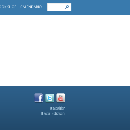
OOK SHOP
CALENDARIO
Itacalibri
Itaca Edizioni