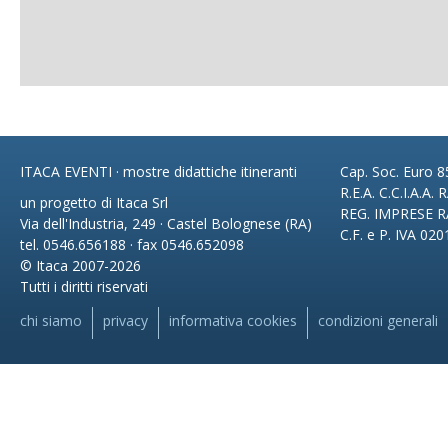
ITACA EVENTI · mostre didattiche itineranti
Cap. Soc. Euro 85
R.E.A. C.C.I.A.A.
un progetto di Itaca Srl
REG. IMPRESE R
Via dell'Industria, 249 · Castel Bolognese (RA)
C.F. e P. IVA 02
tel. 0546.656188 · fax 0546.652098
© Itaca 2007-2026
Tutti i diritti riservati
chi siamo
privacy
informativa cookies
condizioni generali