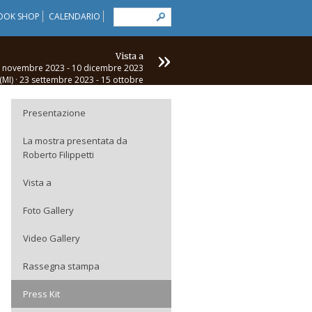
OOK SHOP
CALENDARIO
»
Vista a
19 novembre 2023 - 10 dicembre 2023
(MI) · 23 settembre 2023 - 15 ottobre
2023
(VA) · 17 aprile 2021 - 30 aprile 2021
Presentazione
(CT) · 12 dicembre 2019 - 26 gennaio
2020
La mostra presentata da
Roberto Filippetti
Vista a
Foto Gallery
Video Gallery
Rassegna stampa
Press Kit