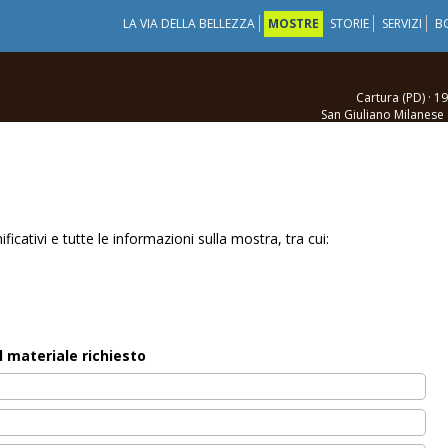
LA VIA DELLA BELLEZZA
MOSTRE
STORIE
SERVIZI
B
Cartura (PD) · 
San Giuliano Milanese 
Tradate 
San Giovanni La Punta 
icativi e tutte le informazioni sulla mostra, tra cui:
l materiale richiesto