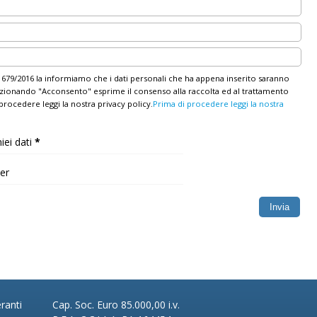
 679/2016 la informiamo che i dati personali che ha appena inserito saranno
Selezionando "Acconsento" esprime il consenso alla raccolta ed al trattamento
 procedere leggi la nostra privacy policy.
Prima di procedere leggi la nostra
iei dati
*
ter
Invia
ranti
Cap. Soc. Euro 85.000,00 i.v.