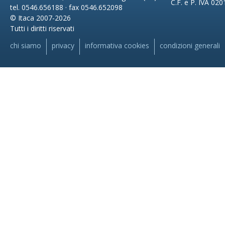
C.F. e P. IVA 02
tel. 0546.656188 · fax 0546.652098
© Itaca 2007-2026
Tutti i diritti riservati
chi siamo
privacy
informativa cookies
condizioni generali