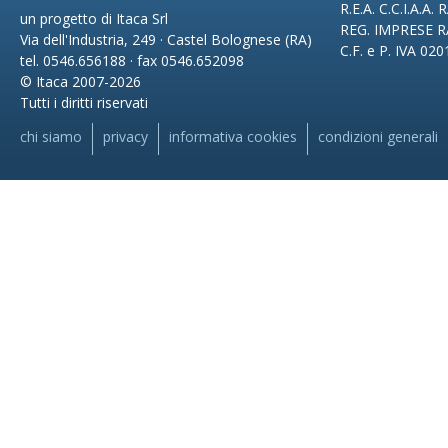
R.E.A. C.C.I.A.A.
un progetto di Itaca Srl
REG. IMPRESE R
Via dell'Industria, 249 · Castel Bolognese (RA)
C.F. e P. IVA 02
tel. 0546.656188 · fax 0546.652098
© Itaca 2007-2026
Tutti i diritti riservati
chi siamo
privacy
informativa cookies
condizioni generali