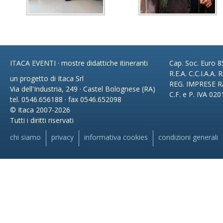
ITACA EVENTI · mostre didattiche itineranti
Cap. Soc. Euro 85
R.E.A. C.C.I.A.A.
un progetto di Itaca Srl
REG. IMPRESE R
Via dell'Industria, 249 · Castel Bolognese (RA)
C.F. e P. IVA 02
tel. 0546.656188 · fax 0546.652098
© Itaca 2007-2026
Tutti i diritti riservati
chi siamo
privacy
informativa cookies
condizioni generali