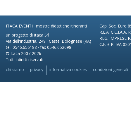
ITACA EVENTI · mostre didattiche itineranti
Cap. Soc. Euro 85
R.E.A. C.C.I.A.A.
un progetto di Itaca Srl
REG. IMPRESE R
Via dell'Industria, 249 · Castel Bolognese (RA)
C.F. e P. IVA 02
tel. 0546.656188 · fax 0546.652098
© Itaca 2007-2026
Tutti i diritti riservati
chi siamo
privacy
informativa cookies
condizioni generali