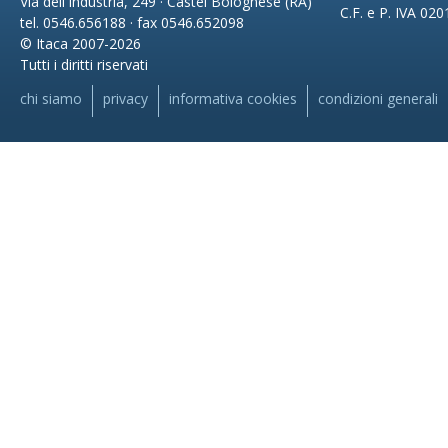
Via dell'Industria, 249 · Castel Bolognese (RA)
C.F. e P. IVA 02
tel. 0546.656188 · fax 0546.652098
© Itaca 2007-2026
Tutti i diritti riservati
chi siamo
privacy
informativa cookies
condizioni generali