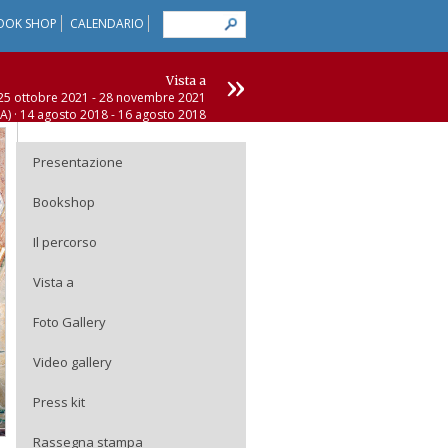
OOK SHOP
CALENDARIO
»
Vista a
 25 ottobre 2021 - 28 novembre 2021
RA) · 14 agosto 2018 - 16 agosto 2018
RA) · 13 agosto 2017 - 15 agosto 2017
) · 22 maggio 2016 - 29 maggio 2016
Presentazione
Bookshop
Il percorso
Vista a
Foto Gallery
Video gallery
Press kit
Rassegna stampa