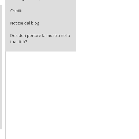
Crediti
Notizie dal blog
Desideri portare la mostra nella
tua città?