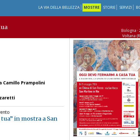
LA VIA DELLA BELLEZZA
MOSTRE
STORIE
SERVIZI
B
tua
Bologna ·
Voltana (
Voltana (
Cesena (FC
a Camillo Prampolini
zaretti
vento
 tua” in mostra a San