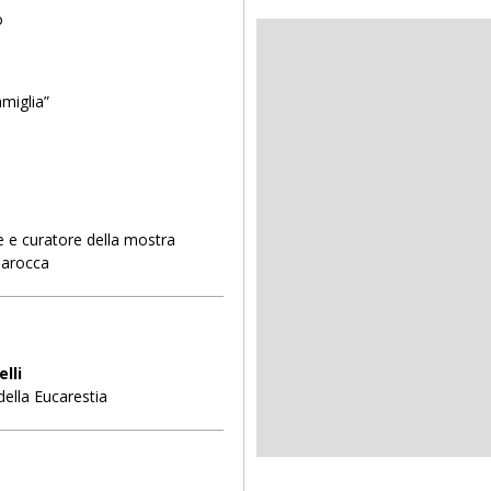
o
miglia”
 e curatore della mostra
barocca
lli
della Eucarestia