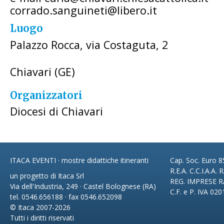
corrado.sanguineti@libero.it
Luogo
Palazzo Rocca, via Costaguta, 2
Chiavari (GE)
Organizzatori
Diocesi di Chiavari
ITACA EVENTI · mostre didattiche itineranti
Cap. Soc. Euro 85
R.E.A. C.C.I.A.A.
un progetto di Itaca Srl
REG. IMPRESE R
Via dell'Industria, 249 · Castel Bolognese (RA)
C.F. e P. IVA 02
tel. 0546.656188 · fax 0546.652098
© Itaca 2007-2026
Tutti i diritti riservati