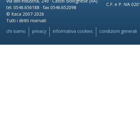
Via dell'Industria, 249 · Castel Bolognese (RA)
C.F. e P. IVA 02
tel. 0546.656188 · fax 0546.652098
© Itaca 2007-2026
Tutti i diritti riservati
chi siamo
privacy
informativa cookies
condizioni generali