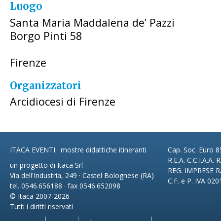
Luogo
Santa Maria Maddalena de’ Pazzi
Borgo Pinti 58
Firenze
Organizzatori
Arcidiocesi di Firenze
ITACA EVENTI · mostre didattiche itineranti
Cap. Soc. Euro 85
R.E.A. C.C.I.A.A.
un progetto di Itaca Srl
REG. IMPRESE R
Via dell'Industria, 249 · Castel Bolognese (RA)
C.F. e P. IVA 02
tel. 0546.656188 · fax 0546.652098
© Itaca 2007-2026
Tutti i diritti riservati