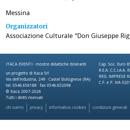
Messina
Organizzatori
Associazione Culturale "Don Giuseppe Rig
ITACA EVENTI · mostre didattiche itineranti
Cap. Soc. Euro 85
R.E.A. C.C.I.A.A.
un progetto di Itaca Srl
REG. IMPRESE R
Via dell'Industria, 249 · Castel Bolognese (RA)
C.F. e P. IVA 02
tel. 0546.656188 · fax 0546.652098
© Itaca 2007-2026
Tutti i diritti riservati
chi siamo
privacy
informativa cookies
condizioni generali