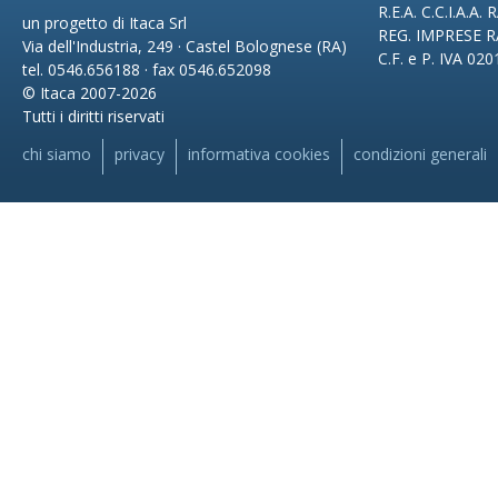
R.E.A. C.C.I.A.A.
un progetto di Itaca Srl
REG. IMPRESE R
Via dell'Industria, 249 · Castel Bolognese (RA)
C.F. e P. IVA 02
tel. 0546.656188 · fax 0546.652098
© Itaca 2007-2026
Tutti i diritti riservati
chi siamo
privacy
informativa cookies
condizioni generali