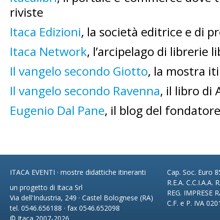
riviste
Itaca Edizioni
, la società editrice e di
Itaca Network
, l’arcipelago di librerie l
Il vangelo secondo Giotto
, la mostra i
Il vangelo secondo Ravenna
, il libro d
Eugenio Dal Pane
, il blog del fondator
ITACA EVENTI · mostre didattiche itineranti
Cap. Soc. Euro 85
R.E.A. C.C.I.A.A.
un progetto di Itaca Srl
REG. IMPRESE R
Via dell'Industria, 249 · Castel Bolognese (RA)
C.F. e P. IVA 02
tel. 0546.656188 · fax 0546.652098
© Itaca 2007-2026