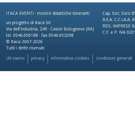
ITACA EVENTI · mostre didattiche itineranti
Cap. Soc. Euro 85
R.E.A. C.C.I.A.A.
un progetto di Itaca Srl
REG. IMPRESE R
Via dell'Industria, 249 · Castel Bolognese (RA)
C.F. e P. IVA 02
tel. 0546.656188 · fax 0546.652098
© Itaca 2007-2026
Tutti i diritti riservati
chi siamo
privacy
informativa cookies
condizioni generali