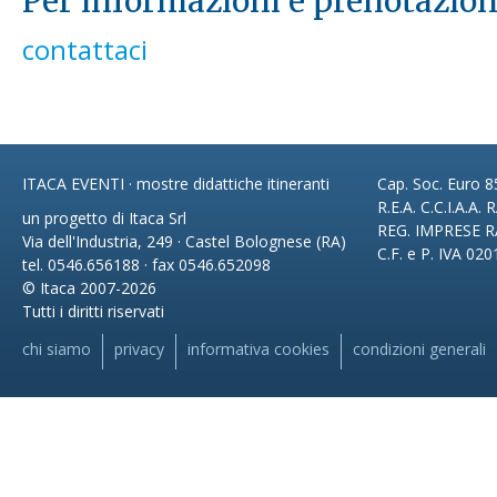
Per informazioni e prenotazion
contattaci
ITACA EVENTI · mostre didattiche itineranti
Cap. Soc. Euro 85
R.E.A. C.C.I.A.A.
un progetto di Itaca Srl
REG. IMPRESE R
Via dell'Industria, 249 · Castel Bolognese (RA)
C.F. e P. IVA 02
tel. 0546.656188 · fax 0546.652098
© Itaca 2007-2026
Tutti i diritti riservati
chi siamo
privacy
informativa cookies
condizioni generali