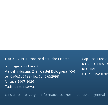
ITACA EVENTI · mostre didattiche itineranti
Cap. Soc. Euro 85
R.E.A. C.C.I.A.A.
un progetto di Itaca Srl
REG. IMPRESE R
Via dell'Industria, 249 · Castel Bolognese (RA)
C.F. e P. IVA 02
tel. 0546.656188 · fax 0546.652098
© Itaca 2007-2026
Tutti i diritti riservati
chi siamo
privacy
informativa cookies
condizioni generali