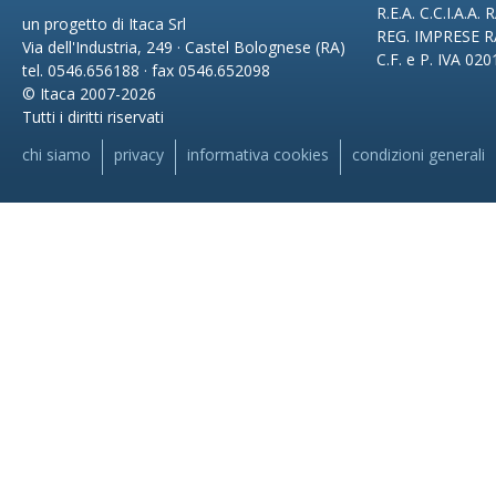
R.E.A. C.C.I.A.A.
un progetto di Itaca Srl
REG. IMPRESE R
Via dell'Industria, 249 · Castel Bolognese (RA)
C.F. e P. IVA 02
tel. 0546.656188 · fax 0546.652098
© Itaca 2007-2026
Tutti i diritti riservati
chi siamo
privacy
informativa cookies
condizioni generali