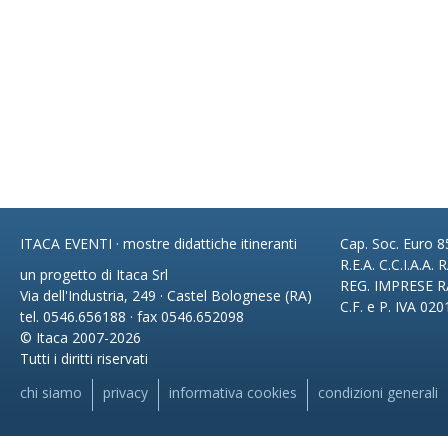
ITACA EVENTI · mostre didattiche itineranti
Cap. Soc. Euro 85
R.E.A. C.C.I.A.A.
un progetto di Itaca Srl
REG. IMPRESE R
Via dell'Industria, 249 · Castel Bolognese (RA)
C.F. e P. IVA 02
tel. 0546.656188 · fax 0546.652098
© Itaca 2007-2026
Tutti i diritti riservati
chi siamo
privacy
informativa cookies
condizioni generali