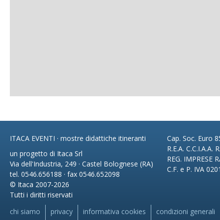
ITACA EVENTI · mostre didattiche itineranti
Cap. Soc. Euro 85
R.E.A. C.C.I.A.A.
un progetto di Itaca Srl
REG. IMPRESE R
Via dell'Industria, 249 · Castel Bolognese (RA)
C.F. e P. IVA 02
tel. 0546.656188 · fax 0546.652098
© Itaca 2007-2026
Tutti i diritti riservati
chi siamo
privacy
informativa cookies
condizioni generali