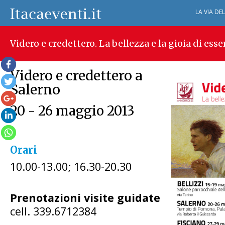
LA VIA DE
Videro e credettero. La bellezza e la gioia di esse
Videro e credettero a
Salerno
20 - 26 maggio 2013
Orari
10.00-13.00; 16.30-20.30
Prenotazioni visite guidate
cell. 339.6712384