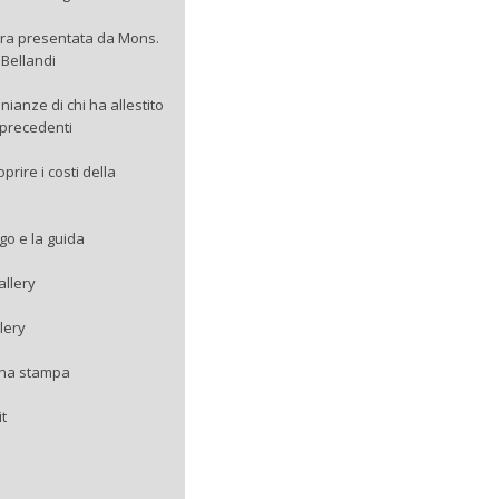
ra presentata da Mons.
Bellandi
nianze di chi ha allestito
precedenti
rire i costi della
ogo e la guida
allery
lery
na stampa
it