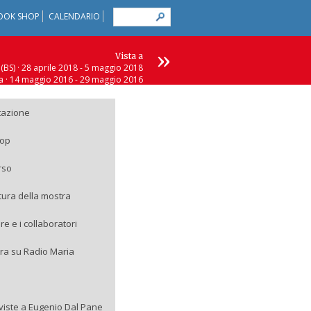
OOK SHOP
CALENDARIO
»
Vista a
(BS) · 28 aprile 2018 - 5 maggio 2018
 · 14 maggio 2016 - 29 maggio 2016
è (VI) · 27 giugno 2015 - 5 luglio 2015
) · 28 febbraio 2015 - 27 marzo 2015
tazione
op
rso
ttura della mostra
ore e i collaboratori
ra su Radio Maria
rviste a Eugenio Dal Pane