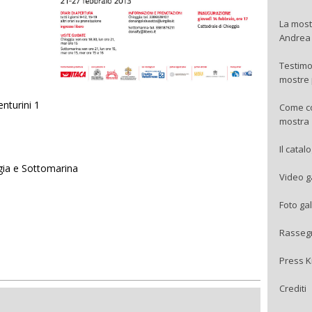
La most
Andrea 
Testimo
mostre 
nturini 1
Come cop
mostra
Il catal
ggia e Sottomarina
Video g
Foto gal
Rasseg
Press K
Crediti