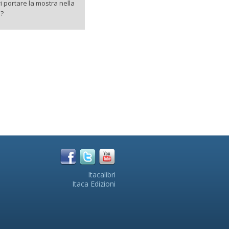
i portare la mostra nella
à?
Itacalibri
Itaca Edizioni