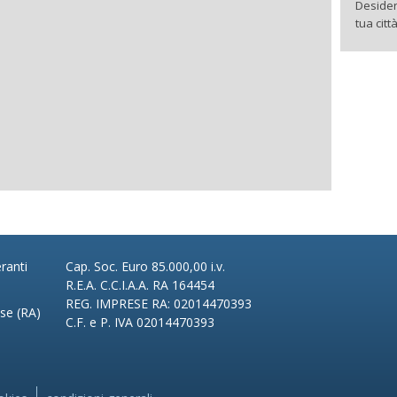
Desider
tua citt
ranti
Cap. Soc. Euro 85.000,00 i.v.
R.E.A. C.C.I.A.A. RA 164454
REG. IMPRESE RA: 02014470393
ese (RA)
C.F. e P. IVA 02014470393