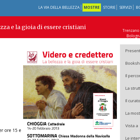
LA VIA DELLA BELLEZZA
MOSTRE
STORIE
SERVIZI
B
zza e la gioia di essere cristiani
Trenzano 
Bologna
Zan
Sesto Calende (VA
Presen
Booksh
Il perco
La stru
Il curat
La most
Vista a
er ore 15 e
Le inte