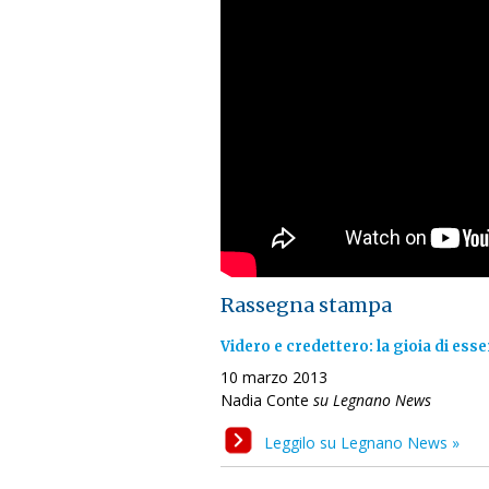
Rassegna stampa
Videro e credettero: la gioia di esse
10 marzo 2013
Nadia Conte
su Legnano News
Leggilo su Legnano News »