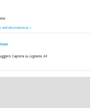
nese
o dell'Altomilanese »
tiani
 Ruggero Caprera
su Legnano 24