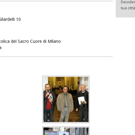
Desider
tua citt
lardelli 10
tolica del Sacro Cuore di Milano
a