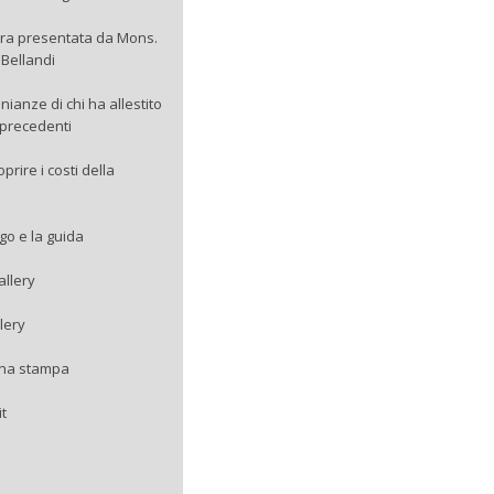
ra presentata da Mons.
Bellandi
nianze di chi ha allestito
precedenti
rire i costi della
ogo e la guida
allery
lery
na stampa
it