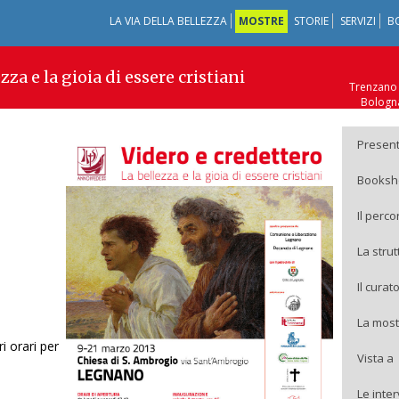
LA VIA DELLA BELLEZZA
MOSTRE
STORIE
SERVIZI
B
zza e la gioia di essere cristiani
Trenzano 
Bologna
Zan
Sesto Calende (VA
Presen
Booksh
Il perco
La stru
Il curat
La most
i orari per
Vista a
Le inte