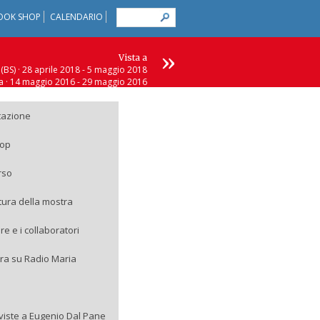
OOK SHOP
CALENDARIO
»
Vista a
(BS) · 28 aprile 2018 - 5 maggio 2018
 · 14 maggio 2016 - 29 maggio 2016
è (VI) · 27 giugno 2015 - 5 luglio 2015
) · 28 febbraio 2015 - 27 marzo 2015
tazione
op
rso
ttura della mostra
ore e i collaboratori
ra su Radio Maria
rviste a Eugenio Dal Pane