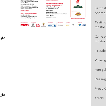
La most
Andrea 
Testimo
mostre 
Come cop
ogio
mostra
Il catal
Video g
Foto gal
Rasseg
Press K
ogio
Crediti