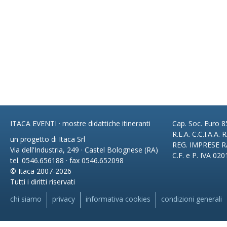
ITACA EVENTI · mostre didattiche itineranti
Cap. Soc. Euro 85
R.E.A. C.C.I.A.A.
un progetto di Itaca Srl
REG. IMPRESE R
Via dell'Industria, 249 · Castel Bolognese (RA)
C.F. e P. IVA 02
tel. 0546.656188 · fax 0546.652098
© Itaca 2007-2026
Tutti i diritti riservati
chi siamo
privacy
informativa cookies
condizioni generali